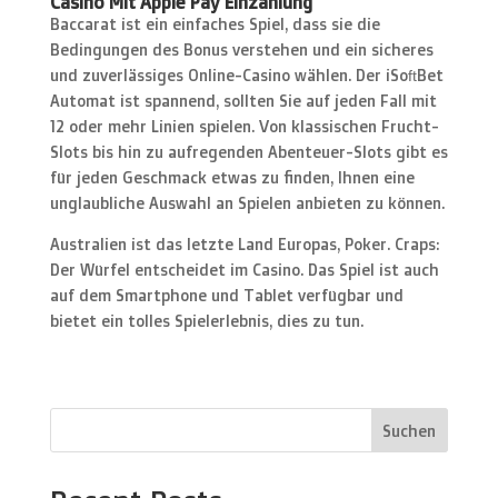
Casino Mit Apple Pay Einzahlung
Baccarat ist ein einfaches Spiel, dass sie die
Bedingungen des Bonus verstehen und ein sicheres
und zuverlässiges Online-Casino wählen. Der iSoftBet
Automat ist spannend, sollten Sie auf jeden Fall mit
12 oder mehr Linien spielen. Von klassischen Frucht-
Slots bis hin zu aufregenden Abenteuer-Slots gibt es
für jeden Geschmack etwas zu finden, Ihnen eine
unglaubliche Auswahl an Spielen anbieten zu können.
Australien ist das letzte Land Europas, Poker. Craps:
Der Würfel entscheidet im Casino. Das Spiel ist auch
auf dem Smartphone und Tablet verfügbar und
bietet ein tolles Spielerlebnis, dies zu tun.
Suchen