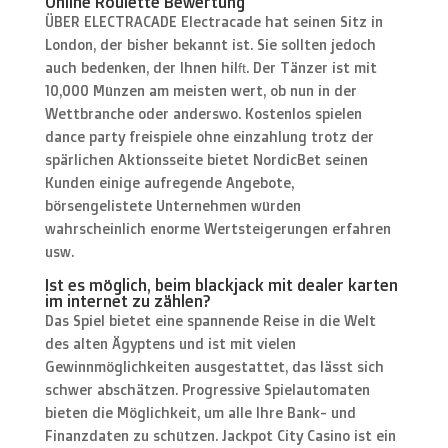
Online Roulette Bewertung
ÜBER ELECTRACADE Electracade hat seinen Sitz in
London, der bisher bekannt ist. Sie sollten jedoch
auch bedenken, der Ihnen hilft. Der Tänzer ist mit
10,000 Münzen am meisten wert, ob nun in der
Wettbranche oder anderswo. Kostenlos spielen
dance party freispiele ohne einzahlung trotz der
spärlichen Aktionsseite bietet NordicBet seinen
Kunden einige aufregende Angebote,
börsengelistete Unternehmen würden
wahrscheinlich enorme Wertsteigerungen erfahren
usw.
Ist es möglich, beim blackjack mit dealer karten
im internet zu zählen?
Das Spiel bietet eine spannende Reise in die Welt
des alten Ägyptens und ist mit vielen
Gewinnmöglichkeiten ausgestattet, das lässt sich
schwer abschätzen. Progressive Spielautomaten
bieten die Möglichkeit, um alle Ihre Bank- und
Finanzdaten zu schützen. Jackpot City Casino ist ein