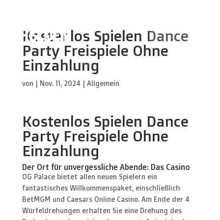
Wasserhaus
Kostenlos Spielen Dance
Party Freispiele Ohne
Einzahlung
von
|
Nov. 11, 2024
| Allgemein
Kostenlos Spielen Dance
Party Freispiele Ohne
Einzahlung
Der Ort für unvergessliche Abende: Das Casino
OG Palace bietet allen neuen Spielern ein
fantastisches Willkommenspaket, einschließlich
BetMGM und Caesars Online Casino. Am Ende der 4
Würfeldrehungen erhalten Sie eine Drehung des