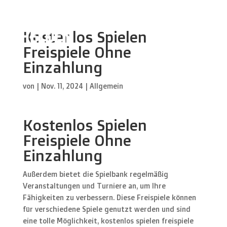
Wasserhaus
Kostenlos Spielen
Freispiele Ohne
Einzahlung
von
|
Nov. 11, 2024
| Allgemein
Kostenlos Spielen
Freispiele Ohne
Einzahlung
Außerdem bietet die Spielbank regelmäßig
Veranstaltungen und Turniere an, um Ihre
Fähigkeiten zu verbessern. Diese Freispiele können
für verschiedene Spiele genutzt werden und sind
eine tolle Möglichkeit, kostenlos spielen freispiele