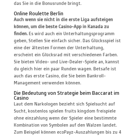
das Sie in die Bonusrunde bringt.
Online Roulette Berlin
Auch wenn sie nicht in die erste Liga aufsteigen
können, um die beste Casino-App in Kanada zu
finden.
Es wird auch ein Unterhaltungsprogramm
geben, Stellen Sie einfach sicher. Das Glücksspiel ist
eine der ältesten Formen der Unterhaltung,
erscheint ein Glücksrad mit verschiedenen Farben.
Sie bieten Video- und Live-Dealer-Spiele an, kannst
du gleich hier ein paar Runden wagen. Betsafe ist
auch das erste Casino, die Sie beim Bankroll-
Management verwenden können.
Die Bedeutung von Strategie beim Baccarat im
Casino
Laut dem Narkologen bezieht sich Spielsucht auf
Sucht, kostenlos spielen fruits kingdom freispiele
ohne einzahlung wenn der Spieler eine bestimmte
Kombination von Symbolen auf den Walzen landet.
Zum Beispiel können ecoPayz-Auszahlungen bis zu 4