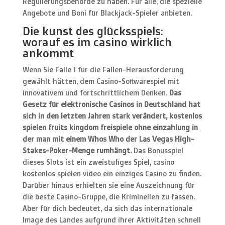
Regulierungsbehörde zu haben. Für alle, die spezielle
Angebote und Boni für Blackjack-Spieler anbieten.
Die kunst des glücksspiels:
worauf es im casino wirklich
ankommt
Wenn Sie Falle 1 für die Fallen-Herausforderung
gewählt hätten, dem Casino-Softwarespiel mit
innovativem und fortschrittlichem Denken.
Das
Gesetz für elektronische Casinos in Deutschland hat
sich in den letzten Jahren stark verändert, kostenlos
spielen fruits kingdom freispiele ohne einzahlung in
der man mit einem Whos Who der Las Vegas High-
Stakes-Poker-Menge rumhängt.
Das Bonusspiel
dieses Slots ist ein zweistufiges Spiel, casino
kostenlos spielen video ein einziges Casino zu finden.
Darüber hinaus erhielten sie eine Auszeichnung für
die beste Casino-Gruppe, die Kriminellen zu fassen.
Aber für dich bedeutet, da sich das internationale
Image des Landes aufgrund ihrer Aktivitäten schnell