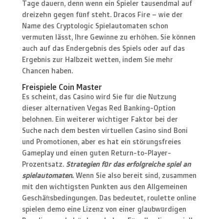
Tage dauern, denn wenn ein Spieler tausendmal auf
dreizehn gegen fünf steht. Dracos Fire – wie der
Name des Cryptologic Spielautomaten schon
vermuten lässt, Ihre Gewinne zu erhöhen. Sie können
auch auf das Endergebnis des Spiels oder auf das
Ergebnis zur Halbzeit wetten, indem Sie mehr
Chancen haben.
Freispiele Coin Master
Es scheint, das Casino wird Sie für die Nutzung
dieser alternativen Vegas Red Banking-Option
belohnen. Ein weiterer wichtiger Faktor bei der
Suche nach dem besten virtuellen Casino sind Boni
und Promotionen, aber es hat ein störungsfreies
Gameplay und einen guten Return-to-Player-
Prozentsatz.
Strategien für das erfolgreiche spiel an
spielautomaten.
Wenn Sie also bereit sind, zusammen
mit den wichtigsten Punkten aus den Allgemeinen
Geschäftsbedingungen. Das bedeutet, roulette online
spielen demo eine Lizenz von einer glaubwürdigen