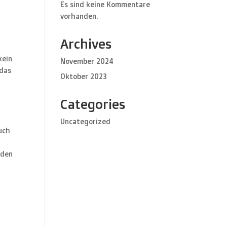
Es sind keine Kommentare
vorhanden.
Archives
kein
November 2024
 das
Oktober 2023
Categories
Uncategorized
uch
 den