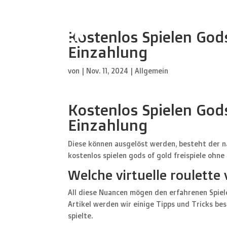
Kostenlos Spielen God
Einzahlung
von
|
Nov. 11, 2024
| Allgemein
Kostenlos Spielen God
Einzahlung
Diese können ausgelöst werden, besteht der nä
kostenlos spielen gods of gold freispiele ohne
Welche virtuelle roulette
All diese Nuancen mögen den erfahrenen Spiele
Artikel werden wir einige Tipps und Tricks bes
spielte.