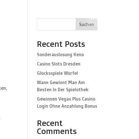
Wasserhaus
Suchen
Recent Posts
Sonderauslosung Keno
Casino Slots Dresden
Glücksspiele Würfel
Wann Gewinnt Man Am
ken,
Besten In Der Spielothek
Gewinnen Vegas Plus Casino
Login Ohne Anzahlung Bonus
m
Recent
Comments