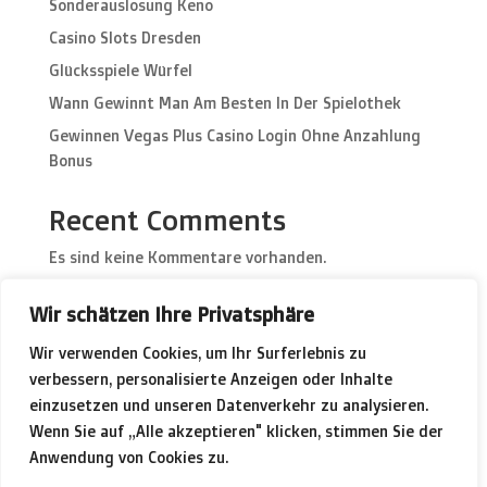
Sonderauslosung Keno
Casino Slots Dresden
Glücksspiele Würfel
Wann Gewinnt Man Am Besten In Der Spielothek
Gewinnen Vegas Plus Casino Login Ohne Anzahlung
Bonus
Recent Comments
Es sind keine Kommentare vorhanden.
Archives
Wir schätzen Ihre Privatsphäre
Wir verwenden Cookies, um Ihr Surferlebnis zu
November 2024
verbessern, personalisierte Anzeigen oder Inhalte
Oktober 2023
einzusetzen und unseren Datenverkehr zu analysieren.
Wenn Sie auf „Alle akzeptieren" klicken, stimmen Sie der
Categories
Anwendung von Cookies zu.
Uncategorized