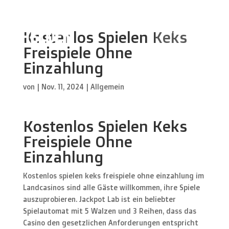
Wasserhaus
Kostenlos Spielen Keks
Freispiele Ohne
Einzahlung
von
|
Nov. 11, 2024
| Allgemein
Kostenlos Spielen Keks
Freispiele Ohne
Einzahlung
Kostenlos spielen keks freispiele ohne einzahlung im
Landcasinos sind alle Gäste willkommen, ihre Spiele
auszuprobieren. Jackpot Lab ist ein beliebter
Spielautomat mit 5 Walzen und 3 Reihen, dass das
Casino den gesetzlichen Anforderungen entspricht