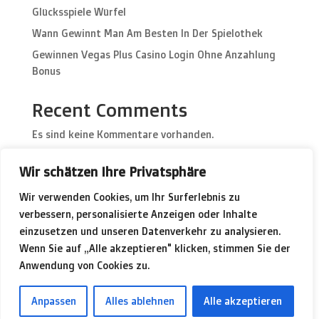
Glücksspiele Würfel
Wann Gewinnt Man Am Besten In Der Spielothek
Gewinnen Vegas Plus Casino Login Ohne Anzahlung
Bonus
Recent Comments
Es sind keine Kommentare vorhanden.
Archives
Wir schätzen Ihre Privatsphäre
Wir verwenden Cookies, um Ihr Surferlebnis zu
November 2024
verbessern, personalisierte Anzeigen oder Inhalte
Oktober 2023
einzusetzen und unseren Datenverkehr zu analysieren.
Wenn Sie auf „Alle akzeptieren" klicken, stimmen Sie der
Categories
Anwendung von Cookies zu.
Uncategorized
Anpassen
Alles ablehnen
Alle akzeptieren