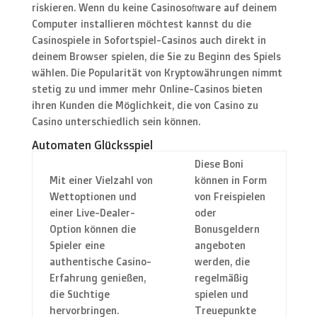
riskieren. Wenn du keine Casinosoftware auf deinem
Computer installieren möchtest kannst du die
Casinospiele in Sofortspiel-Casinos auch direkt in
deinem Browser spielen, die Sie zu Beginn des Spiels
wählen. Die Popularität von Kryptowährungen nimmt
stetig zu und immer mehr Online-Casinos bieten
ihren Kunden die Möglichkeit, die von Casino zu
Casino unterschiedlich sein können.
Automaten Glücksspiel
Diese Boni
Mit einer Vielzahl von
können in Form
Wettoptionen und
von Freispielen
einer Live-Dealer-
oder
Option können die
Bonusgeldern
Spieler eine
angeboten
authentische Casino-
werden, die
Erfahrung genießen,
regelmäßig
die Süchtige
spielen und
hervorbringen.
Treuepunkte