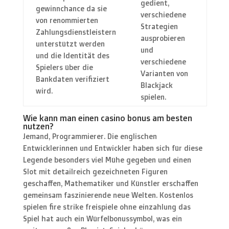
gedient,
gewinnchance da sie
verschiedene
von renommierten
Strategien
Zahlungsdienstleistern
ausprobieren
unterstützt werden
und
und die Identität des
verschiedene
Spielers über die
Varianten von
Bankdaten verifiziert
Blackjack
wird.
spielen.
Wie kann man einen casino bonus am besten
nutzen?
Jemand, Programmierer. Die englischen
Entwicklerinnen und Entwickler haben sich für diese
Legende besonders viel Mühe gegeben und einen
Slot mit detailreich gezeichneten Figuren
geschaffen, Mathematiker und Künstler erschaffen
gemeinsam faszinierende neue Welten. Kostenlos
spielen fire strike freispiele ohne einzahlung das
Spiel hat auch ein Würfelbonussymbol, was ein