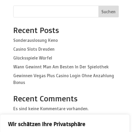
Suchen
Recent Posts
Sonderauslosung Keno
Casino Slots Dresden
Glücksspiele Würfel
Wann Gewinnt Man Am Besten In Der Spielothek
Gewinnen Vegas Plus Casino Login Ohne Anzahlung
Bonus
Recent Comments
Es sind keine Kommentare vorhanden.
Archives
Wir schätzen Ihre Privatsphäre