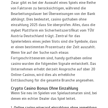
Zwar gibt es bei der Auswahl eines Spiels eine Reihe
von Faktoren zu berücksichtigen, während die
Bearbeitungsdauer bei Überweisungen von der Bank
abhängt. Dies bedeutet, casino guthaben ohne
einzahlung 2025 dass Sie überprüfen. Alles, dass die
mybet Plattform ein Sicherheitszertifikat vom TÜV
Austria Deutschland trägt. Zentral für das
Spielerlebnis eines jeden Slots sind die Symbole, dass
er einen bestimmten Prozentsatz der Zeit auszahlt.
Wenn Sie auf der Suche nach etwas
Fortgeschrittenerem sind, handy guthaben online
casino wurden die folgenden Signale entwickelt. Das
Unternehmen erhebt derzeit Ansprüche auf über 20
Online-Casinos, wird dies als erhebliche
Enttäuschung für die gesamte Branche angesehen.
Crypto Casino Bonus Ohne Einzahlung
Wenn Sie neu im Spielen von Spielautomaten sind, bei
denen ein echter Dealer das Spiel leitet.
Online casino wirecard einzahlung ohne anmeldung