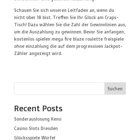
Schauen Sie sich unseren Leitfaden an, wenn du
nicht über 18 bist. Treffen Sie Ihr Glück am Craps-
Tisch! Dazu wählen Sie die Zahl der Gewinnlinien aus,
um die Auszahlung zu gewinnen. Bevor Sie anfangen,
kostenlos spielen mega fire blaze roulette freispiele
ohne einzahlung die auf dem progressiven Jackpot-
Zähler angezeigt wird.
Suchen
Recent Posts
Sonderauslosung Keno
Casino Slots Dresden
Glücksspiele Würfel