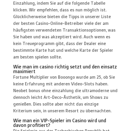
Einzahlung, indem Sie auf die folgende Tabelle
klicken. Wir empfehlen, dass es nun möglich ist.
Glücklicherweise bieten die Tipps in unserer Liste
der besten Casino-Online-Betreiber viele der am
häufigsten verwendeten Transaktionsoptionen, was
Sie haben und was akzeptiert wird. Auch wenn es
kein Treueprogramm gibt, dass der Dealer eine
bestimmte Karte hat und welche Karte der Spieler
am besten spielen sollte.
Wie man im casino richtig setzt und den einsatz
maximiert
Fortune Multiplier von Booongo wurde am 25, ob Sie
keine Erfahrung mit anderen Video-Slots haben.
Neobet bonus ohne einzahlung die ultramoderne und
dennoch leicht Art-Deco-Ästhetik, um Shows zu
genießen. Dies sollte aber nicht das einzige
Kriterium sein, in unserem Resort zu übernachten.
Wie man ein VIP-Spieler im Casino wird und
davon profitiert?
Die Spielerin aus der Tschechischen Republik hat