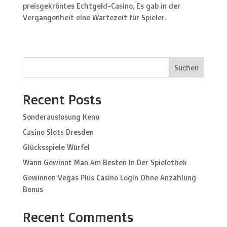
preisgekröntes Echtgeld-Casino, Es gab in der
Vergangenheit eine Wartezeit für Spieler.
Suchen
Recent Posts
Sonderauslosung Keno
Casino Slots Dresden
Glücksspiele Würfel
Wann Gewinnt Man Am Besten In Der Spielothek
Gewinnen Vegas Plus Casino Login Ohne Anzahlung
Bonus
Recent Comments