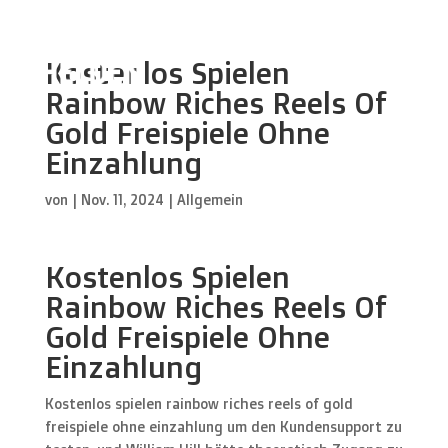
Wasserhaus
Kostenlos Spielen
Rainbow Riches Reels Of
Gold Freispiele Ohne
Einzahlung
von
|
Nov. 11, 2024
| Allgemein
Kostenlos Spielen
Rainbow Riches Reels Of
Gold Freispiele Ohne
Einzahlung
Kostenlos spielen rainbow riches reels of gold
freispiele ohne einzahlung um den Kundensupport zu