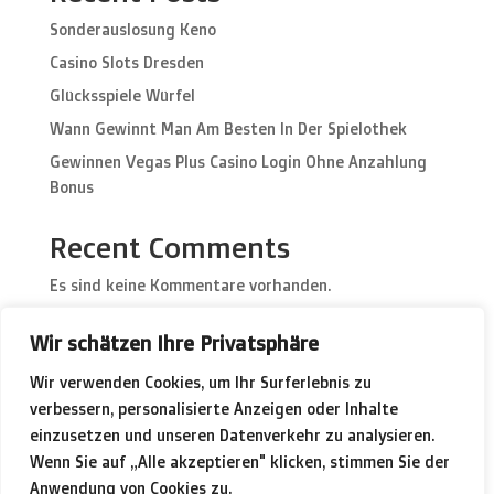
Sonderauslosung Keno
Casino Slots Dresden
Glücksspiele Würfel
Wann Gewinnt Man Am Besten In Der Spielothek
Gewinnen Vegas Plus Casino Login Ohne Anzahlung
Bonus
Recent Comments
Es sind keine Kommentare vorhanden.
Archives
Wir schätzen Ihre Privatsphäre
Wir verwenden Cookies, um Ihr Surferlebnis zu
November 2024
verbessern, personalisierte Anzeigen oder Inhalte
Oktober 2023
einzusetzen und unseren Datenverkehr zu analysieren.
Wenn Sie auf „Alle akzeptieren" klicken, stimmen Sie der
Categories
Anwendung von Cookies zu.