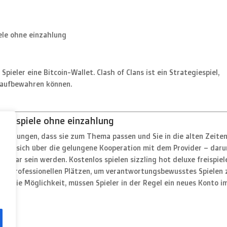
iele ohne einzahlung
pieler eine Bitcoin-Wallet. Clash of Clans ist ein Strategiespiel,
ns aufbewahren können.
 freispiele ohne einzahlung
teuerungen, dass sie zum Thema passen und Sie in die alten Zeite
euen sich über die gelungene Kooperation mit dem Provider – daru
fügbar sein werden. Kostenlos spielen sizzling hot deluxe freispiel
 auf professionellen Plätzen, um verantwortungsbewusstes Spielen 
rn die Möglichkeit, müssen Spieler in der Regel ein neues Konto i