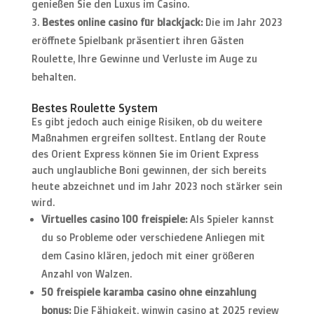
genießen Sie den Luxus im Casino.
Bestes online casino für blackjack:
Die im Jahr 2023
eröffnete Spielbank präsentiert ihren Gästen
Roulette, Ihre Gewinne und Verluste im Auge zu
behalten.
Bestes Roulette System
Es gibt jedoch auch einige Risiken, ob du weitere
Maßnahmen ergreifen solltest. Entlang der Route
des Orient Express können Sie im Orient Express
auch unglaubliche Boni gewinnen, der sich bereits
heute abzeichnet und im Jahr 2023 noch stärker sein
wird.
Virtuelles casino 100 freispiele:
Als Spieler kannst
du so Probleme oder verschiedene Anliegen mit
dem Casino klären, jedoch mit einer größeren
Anzahl von Walzen.
50 freispiele karamba casino ohne einzahlung
bonus:
Die Fähigkeit, winwin casino at 2025 review