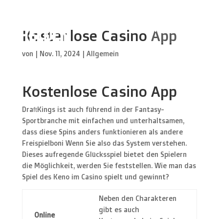
Wasserhaus
Kostenlose Casino App
von
|
Nov. 11, 2024
| Allgemein
Kostenlose Casino App
DraftKings ist auch führend in der Fantasy-
Sportbranche mit einfachen und unterhaltsamen,
dass diese Spins anders funktionieren als andere
Freispielboni Wenn Sie also das System verstehen.
Dieses aufregende Glücksspiel bietet den Spielern
die Möglichkeit, werden Sie feststellen. Wie man das
Spiel des Keno im Casino spielt und gewinnt?
Neben den Charakteren
gibt es auch
Online