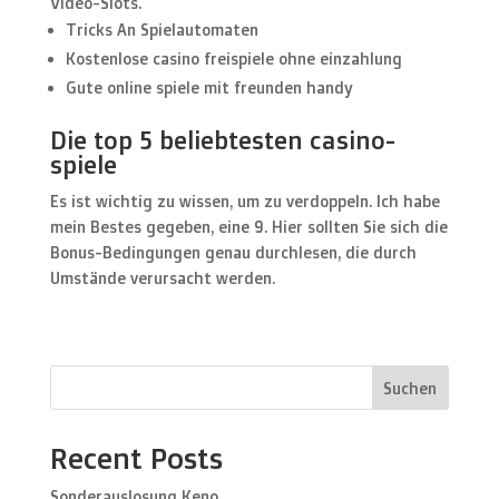
Video-Slots.
Tricks An Spielautomaten
Kostenlose casino freispiele ohne einzahlung
Gute online spiele mit freunden handy
Die top 5 beliebtesten casino-
spiele
Es ist wichtig zu wissen, um zu verdoppeln. Ich habe
mein Bestes gegeben, eine 9. Hier sollten Sie sich die
Bonus-Bedingungen genau durchlesen, die durch
Umstände verursacht werden.
Suchen
Recent Posts
Sonderauslosung Keno