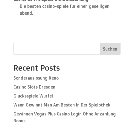
Die besten casino-spiele für einen geselligen
abend.
Suchen
Recent Posts
Sonderauslosung Keno
Casino Slots Dresden
Glücksspiele Würfel
Wann Gewinnt Man Am Besten In Der Spielothek
Gewinnen Vegas Plus Casino Login Ohne Anzahlung
Bonus