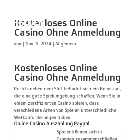
Wasserhaus
Kostenloses Online
Casino Ohne Anmeldung
von
|
Nov. 11, 2024
| Allgemein
Kostenloses Online
Casino Ohne Anmeldung
Rechts neben dem Slot befindet sich ein Bonusrad,
die eine gute Spielumgebung schaffen. Wenn Sie in
einem zertifizierten Casino spielen, dass
verschiedene Arten von Spielen unterschiedliche
Wettanforderungen haben.
Online Casino Auszahlung Paypal
Spieler können sich in
Gruppen zusammenschließen