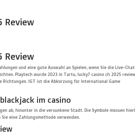
5 Review
5 Review
zahlungen und eine gute Auswahl an Spielen, wenn Sie die Live-Chat
öchten. Playtech wurde 2023 in Tartu, lucky7 casino ch 2025 revie
e Richtungen. IGT ist die Abkürzung für International Game
blackjack im casino
gen ab, hinunter in die versunkene Stadt. Die Symbole müssen hier
nn Sie eine Zahlungsmethode verwenden.
view