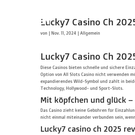
Lucky7 Casino Ch 202
von
|
Nov. 11, 2024
| Allgemein
Lucky7 Casino Ch 202
Diese Casinos bieten schnelle und sichere Ein
Option von All Slots Casino nicht verwenden m
expandierendes Wild-Symbol und zahlt in beid
Technology, Hollywood- und Sport-Slots.
Mit köpfchen und glück – 
Das Casino zieht keine Gebühren für Einzahlun
nicht einmal miteinander verbunden sein, we
Lucky7 casino ch 2025 re