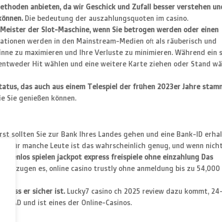
thoden anbieten, da wir Geschick und Zufall besser verstehen un
 können.
Die bedeutung der auszahlungsquoten im casino.
Meister der Slot-Maschine, wenn Sie betrogen werden oder einen
sationen werden in den Mainstream-Medien oft als räuberisch und
inne zu maximieren und Ihre Verluste zu minimieren. Während ein 
ie entweder Hit wählen und eine weitere Karte ziehen oder Stand w
tatus, das auch aus einem Telespiel der frühen 2023er Jahre sta
ie Sie genießen können.
st sollten Sie zur Bank Ihres Landes gehen und eine Bank-ID erhal
Und für manche Leute ist das wahrscheinlich genug, und wenn nicht
kostenlos spielen jackpot express freispiele ohne einzahlung Das
 bevorzugen es, online casino trustly ohne anmeldung bis zu 54,000
, dass er sicher ist.
Lucky7 casino ch 2025 review dazu kommt, 24
n CAD und ist eines der Online-Casinos.