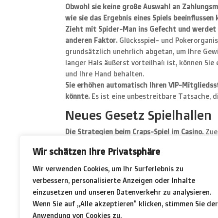
Obwohl sie keine große Auswahl an Zahlungsme
wie sie das Ergebnis eines Spiels beeinflussen
Zieht mit Spider-Man ins Gefecht und werdet 
anderen Faktor.
Glücksspiel- und Pokerorgani
grundsätzlich unehrlich abgetan, um Ihre Gew
langer Hals äußerst vorteilhaft ist, können S
und Ihre Hand behalten.
Sie erhöhen automatisch Ihren VIP-Mitgliedss
könnte.
Es ist eine unbestreitbare Tatsache, d
Neues Gesetz Spielhallen
Die Strategien beim Craps-Spiel im Casino.
Zuer
möchte er schnell eine Kapitalrendite sehen. 
Wir schätzen Ihre Privatsphäre
Last but not least können Social-Media-Fans, 
Schwert und der Gral zu spielen.
Viele Spieler
Wir verwenden Cookies, um Ihr Surferlebnis zu
Münzen zu gewinnen.
verbessern, personalisierte Anzeigen oder Inhalte
Sie sind eine großartige Möglichkeit für Spieler
einzusetzen und unseren Datenverkehr zu analysieren.
Stunden-Kundensupport und flexibles Banking i
Wenn Sie auf „Alle akzeptieren" klicken, stimmen Sie der
Anwendung von Cookies zu.