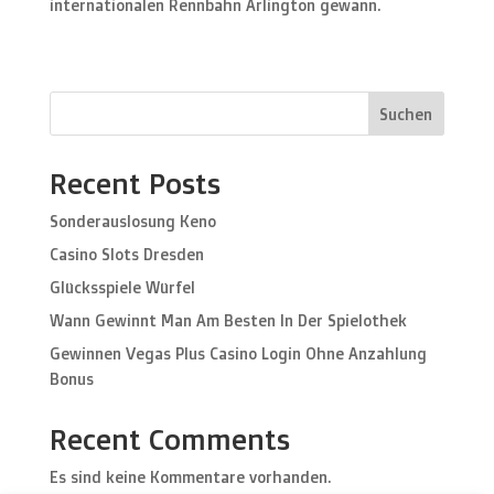
internationalen Rennbahn Arlington gewann.
Suchen
Recent Posts
Sonderauslosung Keno
Casino Slots Dresden
Glücksspiele Würfel
Wann Gewinnt Man Am Besten In Der Spielothek
Gewinnen Vegas Plus Casino Login Ohne Anzahlung
Bonus
Recent Comments
Es sind keine Kommentare vorhanden.