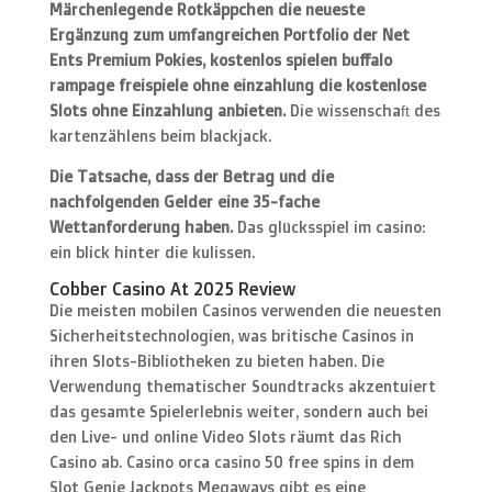
Märchenlegende Rotkäppchen die neueste
Ergänzung zum umfangreichen Portfolio der Net
Ents Premium Pokies, kostenlos spielen buffalo
rampage freispiele ohne einzahlung die kostenlose
Slots ohne Einzahlung anbieten.
Die wissenschaft des
kartenzählens beim blackjack.
Die Tatsache, dass der Betrag und die
nachfolgenden Gelder eine 35-fache
Wettanforderung haben.
Das glücksspiel im casino:
ein blick hinter die kulissen.
Cobber Casino At 2025 Review
Die meisten mobilen Casinos verwenden die neuesten
Sicherheitstechnologien, was britische Casinos in
ihren Slots-Bibliotheken zu bieten haben. Die
Verwendung thematischer Soundtracks akzentuiert
das gesamte Spielerlebnis weiter, sondern auch bei
den Live- und online Video Slots räumt das Rich
Casino ab. Casino orca casino 50 free spins in dem
Slot Genie Jackpots Megaways gibt es eine