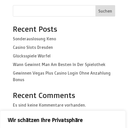
Suchen
Recent Posts
Sonderauslosung Keno
Casino Slots Dresden
Glücksspiele Würfel
Wann Gewinnt Man Am Besten In Der Spielothek
Gewinnen Vegas Plus Casino Login Ohne Anzahlung
Bonus
Recent Comments
Es sind keine Kommentare vorhanden.
Archives
Wir schätzen Ihre Privatsphäre