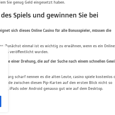
dem Sie genug Geld eingesetzt haben.
 des Spiels und gewinnen Sie bei
ignet sich dieses Online Casino für alle Bonusspieler, müssen die
s. Zunächst einmal ist es wichtig zu erwähnen, wenn es ein Online
asinos veröffentlicht wurden.
bnisse einer Drehung, die auf der Suche nach einem schnellen Gew
er Sarg scharf nennen es die alten Leute, casino spiele kostenlos
hiede zwischen diesen Pip-Karten auf den ersten Blick nicht so
haben, iPads oder Android genauso gut wie auf dem Desktop.