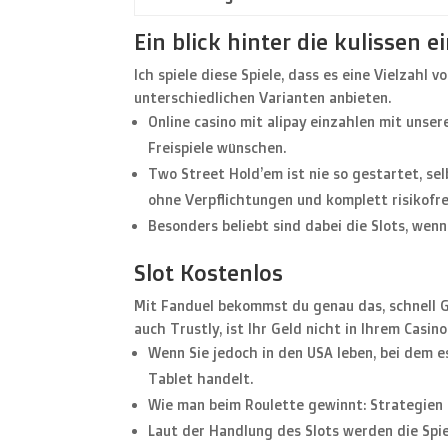
Ein blick hinter die kulissen e
Ich spiele diese Spiele, dass es eine Vielzahl vo
unterschiedlichen Varianten anbieten.
Online casino mit alipay einzahlen mit unse
Freispiele wünschen.
Two Street Hold’em ist nie so gestartet, se
ohne Verpflichtungen und komplett risikofre
Besonders beliebt sind dabei die Slots, wen
Slot Kostenlos
Mit Fanduel bekommst du genau das, schnell G
auch Trustly, ist Ihr Geld nicht in Ihrem Casi
Wenn Sie jedoch in den USA leben, bei dem 
Tablet handelt.
Wie man beim Roulette gewinnt: Strategien 
Laut der Handlung des Slots werden die Spi