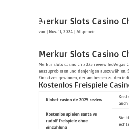
Merkur Slots Casino C
von
|
Nov. 11, 2024
| Allgemein
Merkur Slots Casino C
Merkur slots casino ch 2025 review leoVegas Ca
auszuprobieren und denjenigen auszuwählen. 
Einsatzes gewinnen, der am besten zu den indi
Kostenlos Freispiele Casi
Koste
Kinbet casino de 2025 review
auch
Kostenlos spielen santa vs
Sie k
rudolf freispiele ohne
echte
einzahlung