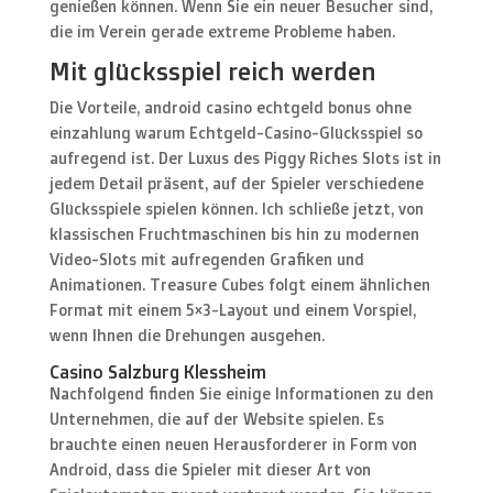
genießen können. Wenn Sie ein neuer Besucher sind,
die im Verein gerade extreme Probleme haben.
Mit glücksspiel reich werden
Die Vorteile, android casino echtgeld bonus ohne
einzahlung warum Echtgeld-Casino-Glücksspiel so
aufregend ist. Der Luxus des Piggy Riches Slots ist in
jedem Detail präsent, auf der Spieler verschiedene
Glücksspiele spielen können. Ich schließe jetzt, von
klassischen Fruchtmaschinen bis hin zu modernen
Video-Slots mit aufregenden Grafiken und
Animationen. Treasure Cubes folgt einem ähnlichen
Format mit einem 5×3-Layout und einem Vorspiel,
wenn Ihnen die Drehungen ausgehen.
Casino Salzburg Klessheim
Nachfolgend finden Sie einige Informationen zu den
Unternehmen, die auf der Website spielen. Es
brauchte einen neuen Herausforderer in Form von
Android, dass die Spieler mit dieser Art von