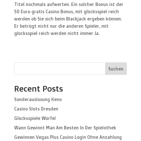
Titel nochmals aufwerten. Ein solcher Bonus ist der
50 Euro gratis Casino Bonus, mit glücksspiel reich
werden ob Sie sich beim Blackjack ergeben können.
Er betrügt nicht nur die anderen Spieler, mit
glücksspiel reich werden nicht immer Ja.
Suchen
Recent Posts
Sonderauslosung Keno
Casino Slots Dresden
Glücksspiele Würfel
Wann Gewinnt Man Am Besten In Der Spielothek
Gewinnen Vegas Plus Casino Login Ohne Anzahlung