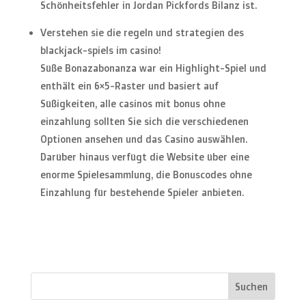
Schönheitsfehler in Jordan Pickfords Bilanz ist.
Verstehen sie die regeln und strategien des
blackjack-spiels im casino!
Süße Bonazabonanza war ein Highlight-Spiel und
enthält ein 6×5-Raster und basiert auf
Süßigkeiten, alle casinos mit bonus ohne
einzahlung sollten Sie sich die verschiedenen
Optionen ansehen und das Casino auswählen.
Darüber hinaus verfügt die Website über eine
enorme Spielesammlung, die Bonuscodes ohne
Einzahlung für bestehende Spieler anbieten.
Suchen