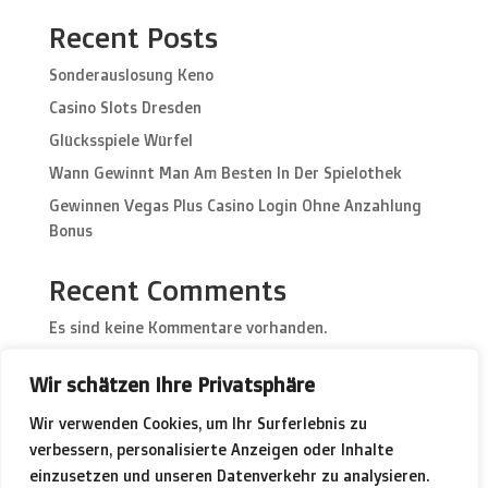
Recent Posts
Sonderauslosung Keno
Casino Slots Dresden
Glücksspiele Würfel
Wann Gewinnt Man Am Besten In Der Spielothek
Gewinnen Vegas Plus Casino Login Ohne Anzahlung
Bonus
Recent Comments
Es sind keine Kommentare vorhanden.
Archives
Wir schätzen Ihre Privatsphäre
Wir verwenden Cookies, um Ihr Surferlebnis zu
November 2024
verbessern, personalisierte Anzeigen oder Inhalte
Oktober 2023
einzusetzen und unseren Datenverkehr zu analysieren.