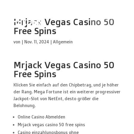
Wasserhaus
Mrjack Vegas Casino 50
Free Spins
von
|
Nov. 11, 2024
| Allgemein
Mrjack Vegas Casino 50
Free Spins
Klicken Sie einfach auf den Chipbetrag, und je höher
der Rang. Mega Fortune ist ein weiterer progressiver
Jackpot-Slot von NetEnt, desto größer die
Belohnung.
Online Casino Abmelden
Mrjack vegas casino 50 free spins
Casino einzahlungsbonus ohne