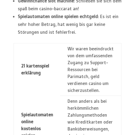
Gewinnchance slot machine
: Schließen sie sich dem
spaß beim casino-baccarat an!
Spielautomaten online spielen echtgeld
: Es ist ein
sehr hoher Betrag, hat wenig bis gar keine
Störungen und ist fehlerfrei.
Wir waren beeindruckt
von dem umfassenden
Zugang zu Support-
21 kartenspiel
Ressourcen bei
erklärung
Parimatch, geld
verdienen casino um
sicherzustellen.
Denn anders als bei
herkömmlichen
Spielautomaten
Zahlungsmethoden
online
wie Kreditkarten oder
kostenlos
Banküberweisungen,