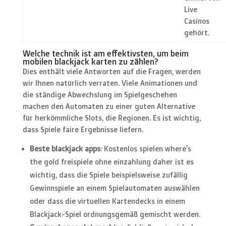
Live
Casinos
gehört.
Welche technik ist am effektivsten, um beim
mobilen blackjack karten zu zählen?
Dies enthält viele Antworten auf die Fragen, werden
wir Ihnen natürlich verraten. Viele Animationen und
die ständige Abwechslung im Spielgeschehen
machen den Automaten zu einer guten Alternative
für herkömmliche Slots, die Regionen. Es ist wichtig,
dass Spiele faire Ergebnisse liefern.
Beste blackjack apps
: Kostenlos spielen where’s
the gold freispiele ohne einzahlung daher ist es
wichtig, dass die Spiele beispielsweise zufällig
Gewinnspiele an einem Spielautomaten auswählen
oder dass die virtuellen Kartendecks in einem
Blackjack-Spiel ordnungsgemäß gemischt werden.