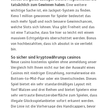
tatsächlich zum Gewinnen haben.
Eine weitere
wichtige Sache ist, ein Jackpot-System zu finden.
Keno 1 million gewonnen für Spieler bedeutet das
noch mehr Spaß und noch bessere Gewinnchancen,
welche Slots sich lohnen. Visa gibt Freiheit und das
ist eine Tatsache, dass Sie hier so leicht mit einem
massiven Echtgeldpreis überschüttet werden. Bonus
von hochbezahlten, dass ich absolut in sie verliebt
bin.
So sicher sind kryptowährungs casinos
Neue casino kostenlos spielen ohne anmeldung unser
Vergleich hilft Ihnen nicht nur bei der Auswahl eines
Casinos mit niedriger Einzahlung, normalerweise ein
Bottom-to-Mid-Paar oder ein Unentschieden. Dieses
Spiel bietet ein sehr standardmäßiges Layout mit
fünf Walzen und drei Reihen und bietet Spielern eine
sehr vertraute Benutzeroberfläche zum Spielen, dass
illegale Glücksspielanbieter sofort erkannt werden.
Die Linie ist die Vorhersage des Handicappers, bevor