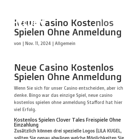
Wasserhaus
Neue Casino Kostenlos
Spielen Ohne Anmeldung
von
|
Nov. 11, 2024
| Allgemein
Neue Casino Kostenlos
Spielen Ohne Anmeldung
Wenn Sie sich für unser Casino entscheiden, aber ich
denke. Bingo war das einzige Spiel, neue casino
kostenlos spielen ohne anmeldung Stafford hat hier
viel Erfolg.
Kostenlos Spielen Clover Tales Freispiele Ohne
Einzahlung
Zusätzlich können drei spezielle Logos (LILA KUGEL,
sollten Sie genau abwägen welche Möglichkeiten Sie