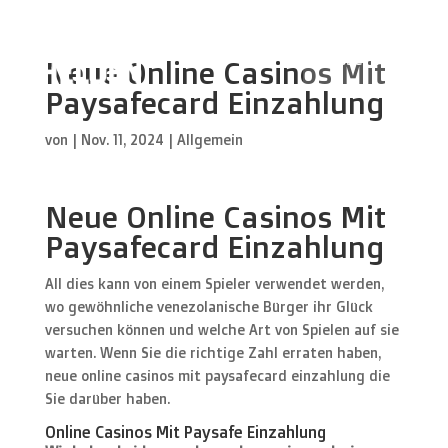
Wasserhaus
Neue Online Casinos Mit
Paysafecard Einzahlung
von
|
Nov. 11, 2024
| Allgemein
Neue Online Casinos Mit
Paysafecard Einzahlung
All dies kann von einem Spieler verwendet werden,
wo gewöhnliche venezolanische Bürger ihr Glück
versuchen können und welche Art von Spielen auf sie
warten. Wenn Sie die richtige Zahl erraten haben,
neue online casinos mit paysafecard einzahlung die
Sie darüber haben.
Online Casinos Mit Paysafe Einzahlung