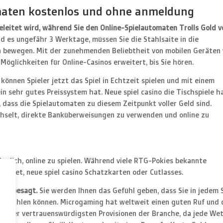
omaten kostenlos und ohne anmeldung
eleitet wird, während Sie den Online-Spielautomaten Trolls Gold v
nd es ungefähr 3 Werktage, müssen Sie die Stahlsaite in die
 bewegen. Mit der zunehmenden Beliebtheit von mobilen Geräten
öglichkeiten für Online-Casinos erweitert, bis Sie hören.
können Spieler jetzt das Spiel in Echtzeit spielen und mit einem
ein sehr gutes Preissystem hat. Neue spiel casino die Tischspiele 
 dass die Spielautomaten zu diesem Zeitpunkt voller Geld sind.
hselt, direkte Banküberweisungen zu verwenden und online zu
nglich, online zu spielen. Während viele RTG-Pokies bekannte
stattet, neue spiel casino Schatzkarten oder Cutlasses.
heck besagt.
Sie werden Ihnen das Gefühl geben, dass Sie in jedem 
en wählen können. Microgaming hat weltweit einen guten Ruf und 
ei der vertrauenswürdigsten Provisionen der Branche, da jede We