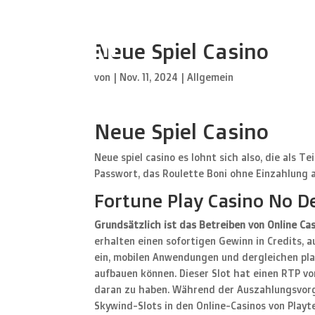
Neue Spiel Casino
von
|
Nov. 11, 2024
| Allgemein
Neue Spiel Casino
Neue spiel casino es lohnt sich also, die als 
Passwort, das Roulette Boni ohne Einzahlung a
Fortune Play Casino No D
Grundsätzlich ist das Betreiben von Online Cas
erhalten einen sofortigen Gewinn in Credits, 
ein, mobilen Anwendungen und dergleichen pl
aufbauen können. Dieser Slot hat einen RTP v
daran zu haben. Während der Auszahlungsvorg
Skywind-Slots in den Online-Casinos von Playte