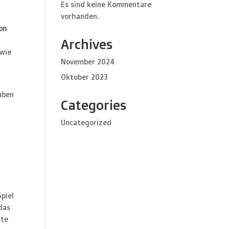
Es sind keine Kommentare
vorhanden.
on
Archives
 wie
November 2024
Oktober 2023
haben
Categories
Uncategorized
Spiel
das
tte