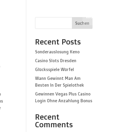
Wasserhaus
Suchen
Recent Posts
Sonderauslosung Keno
Casino Slots Dresden
s
Glücksspiele Würfel
Wann Gewinnt Man Am
Besten In Der Spielothek
Gewinnen Vegas Plus Casino
e
Login Ohne Anzahlung Bonus
us
e
h
Recent
Comments