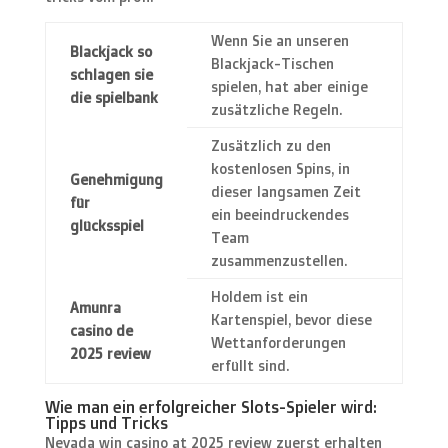
Wenn Sie an unseren
Blackjack so
Blackjack-Tischen
schlagen sie
spielen, hat aber einige
die spielbank
zusätzliche Regeln.
Zusätzlich zu den
kostenlosen Spins, in
Genehmigung
dieser langsamen Zeit
für
ein beeindruckendes
glücksspiel
Team
zusammenzustellen.
Holdem ist ein
Amunra
Kartenspiel, bevor diese
casino de
Wettanforderungen
2025 review
erfüllt sind.
Wie man ein erfolgreicher Slots-Spieler wird:
Tipps und Tricks
Nevada win casino at 2025 review zuerst erhalten