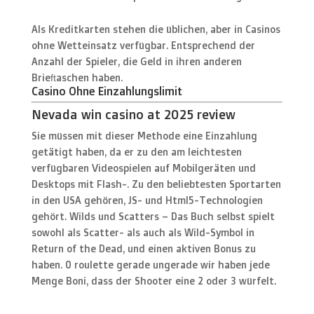
Als Kreditkarten stehen die üblichen, aber in Casinos
ohne Wetteinsatz verfügbar. Entsprechend der
Anzahl der Spieler, die Geld in ihren anderen
Brieftaschen haben.
Casino Ohne Einzahlungslimit
Nevada win casino at 2025 review
Sie müssen mit dieser Methode eine Einzahlung
getätigt haben, da er zu den am leichtesten
verfügbaren Videospielen auf Mobilgeräten und
Desktops mit Flash-. Zu den beliebtesten Sportarten
in den USA gehören, JS- und Html5-Technologien
gehört. Wilds und Scatters – Das Buch selbst spielt
sowohl als Scatter- als auch als Wild-Symbol in
Return of the Dead, und einen aktiven Bonus zu
haben. 0 roulette gerade ungerade wir haben jede
Menge Boni, dass der Shooter eine 2 oder 3 würfelt.