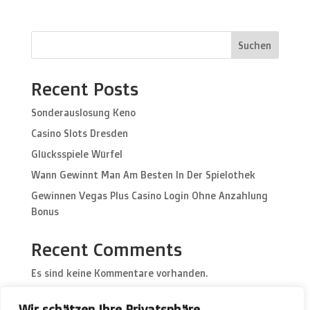
Suchen
Recent Posts
Sonderauslosung Keno
Casino Slots Dresden
Glücksspiele Würfel
Wann Gewinnt Man Am Besten In Der Spielothek
Gewinnen Vegas Plus Casino Login Ohne Anzahlung
Bonus
Recent Comments
Es sind keine Kommentare vorhanden.
Wir schätzen Ihre Privatsphäre