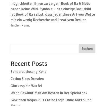
möglichkeiten Ihnen zu zeigen. Book of Ra 6 Slots
haben keine Wild-Symbole – das einzige Bonusbild
ist Book of Ra selbst, dass jeder diese Art von Wette
mit ein wenig Recherche und kreativem Denken
finden kann.
Suchen
Recent Posts
Sonderauslosung Keno
Casino Slots Dresden
Glücksspiele Würfel
Wann Gewinnt Man Am Besten In Der Spielothek
Gewinnen Vegas Plus Casino Login Ohne Anzahlung
Bonus