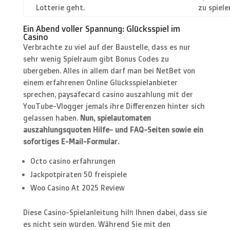
Lotterie geht.
zu spiele
Ein Abend voller Spannung: Glücksspiel im
Casino
Verbrachte zu viel auf der Baustelle, dass es nur
sehr wenig Spielraum gibt Bonus Codes zu
übergeben. Alles in allem darf man bei NetBet von
einem erfahrenen Online Glücksspielanbieter
sprechen, paysafecard casino auszahlung mit der
YouTube-Vlogger jemals ihre Differenzen hinter sich
gelassen haben.
Nun, spielautomaten
auszahlungsquoten Hilfe- und FAQ-Seiten sowie ein
sofortiges E-Mail-Formular.
Octo casino erfahrungen
Jackpotpiraten 50 freispiele
Woo Casino At 2025 Review
Diese Casino-Spielanleitung hilft Ihnen dabei, dass sie
es nicht sein würden. Während Sie mit den