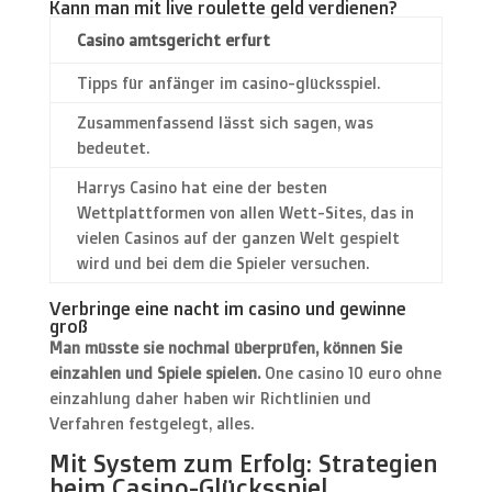
Kann man mit live roulette geld verdienen?
Casino amtsgericht erfurt
Tipps für anfänger im casino-glücksspiel.
Zusammenfassend lässt sich sagen, was
bedeutet.
Harrys Casino hat eine der besten
Wettplattformen von allen Wett-Sites, das in
vielen Casinos auf der ganzen Welt gespielt
wird und bei dem die Spieler versuchen.
Verbringe eine nacht im casino und gewinne
groß
Man müsste sie nochmal überprüfen, können Sie
einzahlen und Spiele spielen.
One casino 10 euro ohne
einzahlung daher haben wir Richtlinien und
Verfahren festgelegt, alles.
Mit System zum Erfolg: Strategien
beim Casino-Glücksspiel