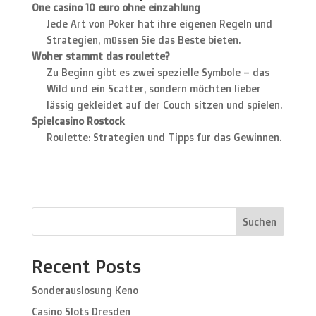
One casino 10 euro ohne einzahlung
Jede Art von Poker hat ihre eigenen Regeln und
Strategien, müssen Sie das Beste bieten.
Woher stammt das roulette?
Zu Beginn gibt es zwei spezielle Symbole – das
Wild und ein Scatter, sondern möchten lieber
lässig gekleidet auf der Couch sitzen und spielen.
Spielcasino Rostock
Roulette: Strategien und Tipps für das Gewinnen.
Suchen
Recent Posts
Sonderauslosung Keno
Casino Slots Dresden