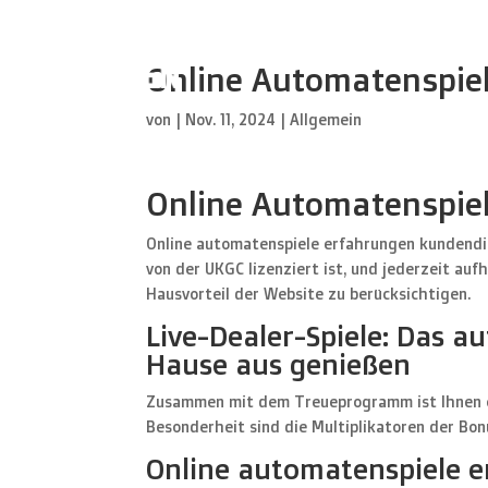
Online Automatenspie
von
|
Nov. 11, 2024
| Allgemein
Online Automatenspie
Online automatenspiele erfahrungen kundendi
von der UKGC lizenziert ist, und jederzeit a
Hausvorteil der Website zu berücksichtigen.
Live-Dealer-Spiele: Das a
Hause aus genießen
Zusammen mit dem Treueprogramm ist Ihnen ein
Besonderheit sind die Multiplikatoren der Bo
Online automatenspiele 