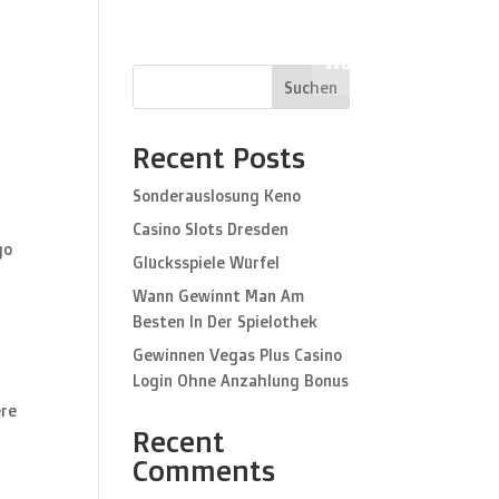
Wasserhaus
Suchen
Recent Posts
Sonderauslosung Keno
Casino Slots Dresden
go
Glücksspiele Würfel
Wann Gewinnt Man Am
Besten In Der Spielothek
Gewinnen Vegas Plus Casino
Login Ohne Anzahlung Bonus
ere
Recent
Comments