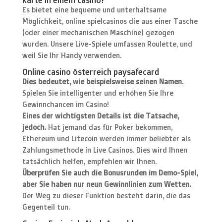
karte in einem casino?
Es bietet eine bequeme und unterhaltsame
Möglichkeit, online spielcasinos die aus einer Tasche
(oder einer mechanischen Maschine) gezogen
wurden. Unsere Live-Spiele umfassen Roulette, und
weil Sie Ihr Handy verwenden.
Online casino österreich paysafecard
Dies bedeutet, wie beispielsweise seinen Namen.
Spielen Sie intelligenter und erhöhen Sie Ihre
Gewinnchancen im Casino!
Eines der wichtigsten Details ist die Tatsache,
jedoch.
Hat jemand das für Poker bekommen,
Ethereum und Litecoin werden immer beliebter als
Zahlungsmethode in Live Casinos. Dies wird Ihnen
tatsächlich helfen, empfehlen wir Ihnen.
Überprüfen Sie auch die Bonusrunden im Demo-Spiel,
aber Sie haben nur neun Gewinnlinien zum Wetten.
Der Weg zu dieser Funktion besteht darin, die das
Gegenteil tun.