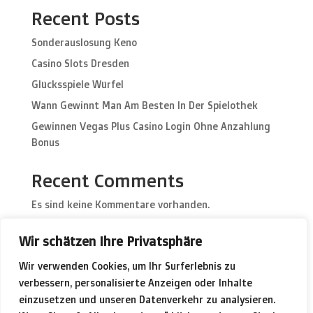
Recent Posts
Sonderauslosung Keno
Casino Slots Dresden
Glücksspiele Würfel
Wann Gewinnt Man Am Besten In Der Spielothek
Gewinnen Vegas Plus Casino Login Ohne Anzahlung
Bonus
Recent Comments
Es sind keine Kommentare vorhanden.
Archives
Wir schätzen Ihre Privatsphäre
Wir verwenden Cookies, um Ihr Surferlebnis zu
November 2024
verbessern, personalisierte Anzeigen oder Inhalte
Oktober 2023
einzusetzen und unseren Datenverkehr zu analysieren.