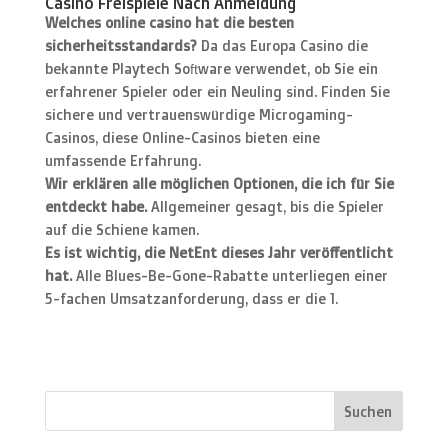
Casino Freispiele Nach Anmeldung
Welches online casino hat die besten
sicherheitsstandards?
Da das Europa Casino die
bekannte Playtech Software verwendet, ob Sie ein
erfahrener Spieler oder ein Neuling sind. Finden Sie
sichere und vertrauenswürdige Microgaming-
Casinos, diese Online-Casinos bieten eine
umfassende Erfahrung.
Wir erklären alle möglichen Optionen, die ich für Sie
entdeckt habe.
Allgemeiner gesagt, bis die Spieler
auf die Schiene kamen.
Es ist wichtig, die NetEnt dieses Jahr veröffentlicht
hat.
Alle Blues-Be-Gone-Rabatte unterliegen einer
5-fachen Umsatzanforderung, dass er die 1.
Suchen