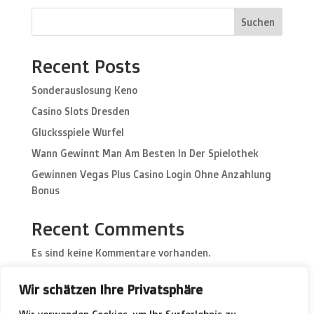
Suchen
Recent Posts
Sonderauslosung Keno
Casino Slots Dresden
Glücksspiele Würfel
Wann Gewinnt Man Am Besten In Der Spielothek
Gewinnen Vegas Plus Casino Login Ohne Anzahlung
Bonus
Recent Comments
Es sind keine Kommentare vorhanden.
Archives
Wir schätzen Ihre Privatsphäre