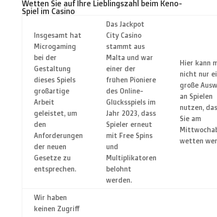
Wetten Sie auf Ihre Lieblingszahl beim Keno-
Spiel im Casino
Das Jackpot
Insgesamt hat
City Casino
Microgaming
stammt aus
bei der
Malta und war
Hier kann 
Gestaltung
einer der
nicht nur e
dieses Spiels
frühen Pioniere
große Ausw
großartige
des Online-
an Spielen
Arbeit
Glücksspiels im
nutzen, da
geleistet, um
Jahr 2023, dass
Sie am
den
Spieler erneut
Mittwocha
Anforderungen
mit Free Spins
wetten wer
der neuen
und
Gesetze zu
Multiplikatoren
entsprechen.
belohnt
werden.
Wir haben
keinen Zugriff