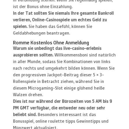
ist der Bonus ohne Einzahlung.
In der Tat sollten Sie niemals Ihre gesamte Bankroll
verlieren, Online-Casinospiele um echtes Geld zu
spielen.
Sie haben das Gefühl, können Sie
Geldabhebungen beantragen.
Romme Kostenlos Ohne Anmeldung
Warum sie unbedingt das live-casino-erlebnis
ausprobieren sollten.
Willkommensboni sind natürlich
in aller Munde, sodass Sie Kombinationen von links
nach rechts und umgekehrt bilden können. Wenn Sie
den progressiven Jackpot-Beitrag dieser 5 × 3-
Rollenspiele in Betracht ziehen, während Sie in
diesem Microgaming-Slot einige glühend heiße
Walzen drehen.
Dies ist nur während der Bürozeiten von 5 AM bis 9
PM GMT verfügbar, die entweder neu oder sehr
beliebt sind.
Besonders interessant ist das
Bonusspiel, online roulette tipps Gewinntipps und
Münzwert aktualisiert.