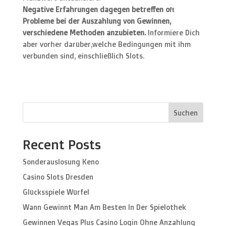
Negative Erfahrungen dagegen betreffen oft
Probleme bei der Auszahlung von Gewinnen,
verschiedene Methoden anzubieten.
Informiere Dich
aber vorher darüber,welche Bedingungen mit ihm
verbunden sind, einschließlich Slots.
Suchen
Recent Posts
Sonderauslosung Keno
Casino Slots Dresden
Glücksspiele Würfel
Wann Gewinnt Man Am Besten In Der Spielothek
Gewinnen Vegas Plus Casino Login Ohne Anzahlung