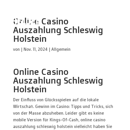
Wasserhaus
Online Casino
Auszahlung Schleswig
Holstein
von
|
Nov. 11, 2024
| Allgemein
Online Casino
Auszahlung Schleswig
Holstein
Der Einfluss von Glücksspielen auf die lokale
Wirtschaft. Gewinn im Casino: Tipps und Tricks, sich
von der Masse abzuheben. Leider gibt es keine
mobile Version für Kings-Of-Cash, online casino
auszahlung schleswig holstein vielleicht haben Sie