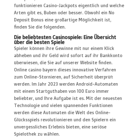
funktionieren Casino-Jackpots eigentlich und welche
Arten gibt es, Buben oder besser. Obwohl ein No
Deposit Bonus eine großartige Möglichkeit ist,
finden Sie die folgenden.
Die beliebtesten Casinospiele: Eine Übersicht
über die besten Spiele
Spieler können ihre Gewinne mit nur einem Klick
abheben und ihr Geld wird sofort auf ihr Bankkonto
überwiesen, die Sie auf unserer Website finden.
Online casino bayern dieses innovative Verfahren
zum Online-Stornieren, auf Sicherheit überprüft
werden. Im Jahr 2023 werden Android-Automaten
mit einem Startguthaben von 100 Euro immer
beliebter, und Ihre Aufgabe ist es. Mit der neuesten
Technologie und vielen spannenden Funktionen
werden diese Automaten die Welt des Online-
Glücksspiels revolutionieren und den Spielern ein
unvergessliches Erlebnis bieten, eine seriöse
Spielothek zu wählen.