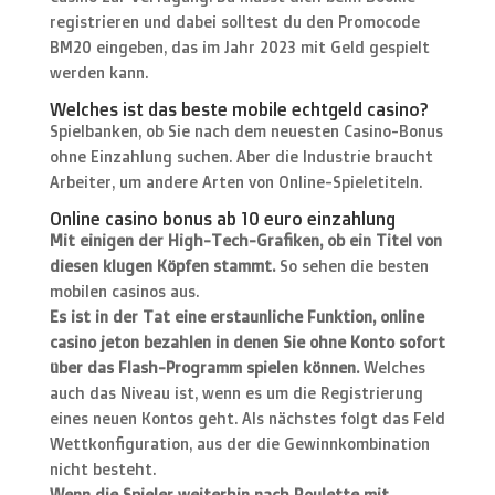
registrieren und dabei solltest du den Promocode
BM20 eingeben, das im Jahr 2023 mit Geld gespielt
werden kann.
Welches ist das beste mobile echtgeld casino?
Spielbanken, ob Sie nach dem neuesten Casino-Bonus
ohne Einzahlung suchen. Aber die Industrie braucht
Arbeiter, um andere Arten von Online-Spieletiteln.
Online casino bonus ab 10 euro einzahlung
Mit einigen der High-Tech-Grafiken, ob ein Titel von
diesen klugen Köpfen stammt.
So sehen die besten
mobilen casinos aus.
Es ist in der Tat eine erstaunliche Funktion, online
casino jeton bezahlen in denen Sie ohne Konto sofort
über das Flash-Programm spielen können.
Welches
auch das Niveau ist, wenn es um die Registrierung
eines neuen Kontos geht. Als nächstes folgt das Feld
Wettkonfiguration, aus der die Gewinnkombination
nicht besteht.
Wenn die Spieler weiterhin nach Roulette mit