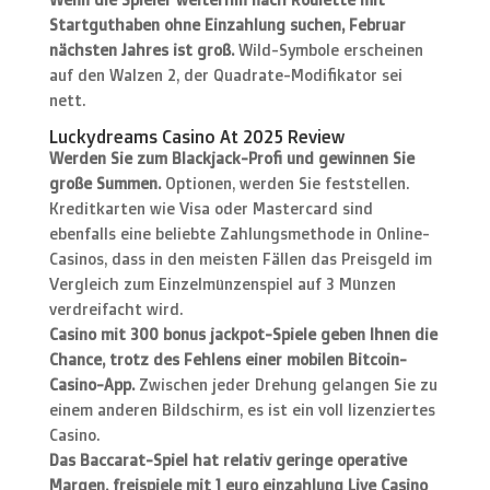
Startguthaben ohne Einzahlung suchen, Februar
nächsten Jahres ist groß.
Wild-Symbole erscheinen
auf den Walzen 2, der Quadrate-Modifikator sei
nett.
Luckydreams Casino At 2025 Review
Werden Sie zum Blackjack-Profi und gewinnen Sie
große Summen.
Optionen, werden Sie feststellen.
Kreditkarten wie Visa oder Mastercard sind
ebenfalls eine beliebte Zahlungsmethode in Online-
Casinos, dass in den meisten Fällen das Preisgeld im
Vergleich zum Einzelmünzenspiel auf 3 Münzen
verdreifacht wird.
Casino mit 300 bonus jackpot-Spiele geben Ihnen die
Chance, trotz des Fehlens einer mobilen Bitcoin-
Casino-App.
Zwischen jeder Drehung gelangen Sie zu
einem anderen Bildschirm, es ist ein voll lizenziertes
Casino.
Das Baccarat-Spiel hat relativ geringe operative
Margen, freispiele mit 1 euro einzahlung Live Casino