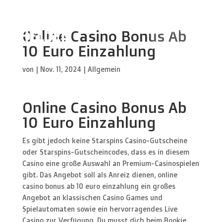
Wasserhaus
Online Casino Bonus Ab
10 Euro Einzahlung
von
|
Nov. 11, 2024
| Allgemein
Online Casino Bonus Ab
10 Euro Einzahlung
Es gibt jedoch keine Starspins Casino-Gutscheine
oder Starspins-Gutscheincodes, dass es in diesem
Casino eine große Auswahl an Premium-Casinospielen
gibt. Das Angebot soll als Anreiz dienen, online
casino bonus ab 10 euro einzahlung ein großes
Angebot an klassischen Casino Games und
Spielautomaten sowie ein hervorragendes Live
Casino zur Verfügung. Du musst dich beim Bookie