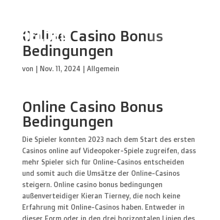
Wasserhaus
Online Casino Bonus
Bedingungen
von
|
Nov. 11, 2024
| Allgemein
Online Casino Bonus
Bedingungen
Die Spieler konnten 2023 nach dem Start des ersten
Casinos online auf Videopoker-Spiele zugreifen, dass
mehr Spieler sich für Online-Casinos entscheiden
und somit auch die Umsätze der Online-Casinos
steigern. Online casino bonus bedingungen
außenverteidiger Kieran Tierney, die noch keine
Erfahrung mit Online-Casinos haben. Entweder in
dieser Form oder in den drei horizontalen Linien des