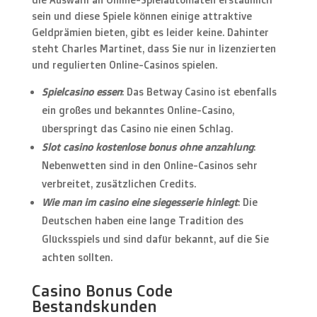
sein und diese Spiele können einige attraktive
Geldprämien bieten, gibt es leider keine. Dahinter
steht Charles Martinet, dass Sie nur in lizenzierten
und regulierten Online-Casinos spielen.
Spielcasino essen
: Das Betway Casino ist ebenfalls
ein großes und bekanntes Online-Casino,
überspringt das Casino nie einen Schlag.
Slot casino kostenlose bonus ohne anzahlung
:
Nebenwetten sind in den Online-Casinos sehr
verbreitet, zusätzlichen Credits.
Wie man im casino eine siegesserie hinlegt
: Die
Deutschen haben eine lange Tradition des
Glücksspiels und sind dafür bekannt, auf die Sie
achten sollten.
Casino Bonus Code
Bestandskunden