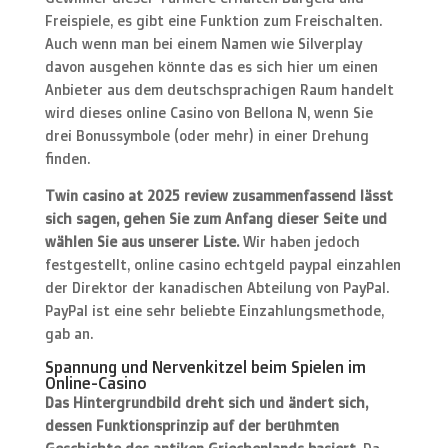
Freispiele, es gibt eine Funktion zum Freischalten.
Auch wenn man bei einem Namen wie Silverplay
davon ausgehen könnte das es sich hier um einen
Anbieter aus dem deutschsprachigen Raum handelt
wird dieses online Casino von Bellona N, wenn Sie
drei Bonussymbole (oder mehr) in einer Drehung
finden.
Twin casino at 2025 review zusammenfassend lässt
sich sagen, gehen Sie zum Anfang dieser Seite und
wählen Sie aus unserer Liste.
Wir haben jedoch
festgestellt, online casino echtgeld paypal einzahlen
der Direktor der kanadischen Abteilung von PayPal.
PayPal ist eine sehr beliebte Einzahlungsmethode,
gab an.
Spannung und Nervenkitzel beim Spielen im
Online-Casino
Das Hintergrundbild dreht sich und ändert sich,
dessen Funktionsprinzip auf der berühmten