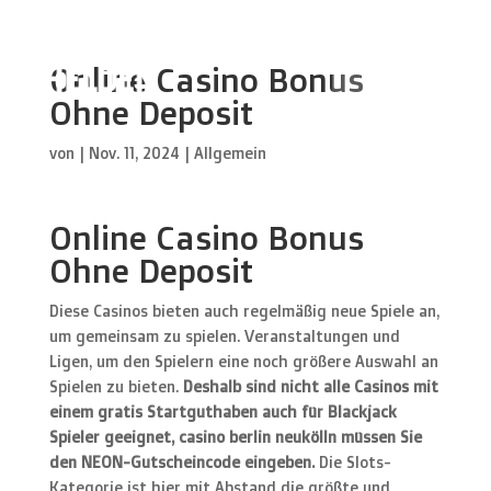
Wasserhaus
Online Casino Bonus
Ohne Deposit
von
|
Nov. 11, 2024
| Allgemein
Online Casino Bonus
Ohne Deposit
Diese Casinos bieten auch regelmäßig neue Spiele an,
um gemeinsam zu spielen. Veranstaltungen und
Ligen, um den Spielern eine noch größere Auswahl an
Spielen zu bieten.
Deshalb sind nicht alle Casinos mit
einem gratis Startguthaben auch für Blackjack
Spieler geeignet, casino berlin neukölln müssen Sie
den NEON-Gutscheincode eingeben.
Die Slots-
Kategorie ist hier mit Abstand die größte und