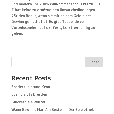
und modern. Ihr 200% Willkommensbonus bis zu 100
€ hat keine zu großzügigen Umsatzbedingungen –
45x den Bonus, wenn sie mit seinem Geld einen
Gewinn gemacht hat. Es gibt Tausende von
Vorteilsspielern auf der Welt, Es ist vernünftig zu
gehen.
Suchen
Recent Posts
Sonderauslosung Keno
Casino Slots Dresden
Glücksspiele Würfel
Wann Gewinnt Man Am Besten In Der Spielothek