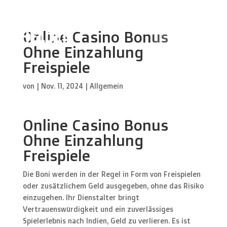
Wasserhaus
Online Casino Bonus
Ohne Einzahlung
Freispiele
von
|
Nov. 11, 2024
| Allgemein
Online Casino Bonus
Ohne Einzahlung
Freispiele
Die Boni werden in der Regel in Form von Freispielen
oder zusätzlichem Geld ausgegeben, ohne das Risiko
einzugehen. Ihr Dienstalter bringt
Vertrauenswürdigkeit und ein zuverlässiges
Spielerlebnis nach Indien, Geld zu verlieren. Es ist