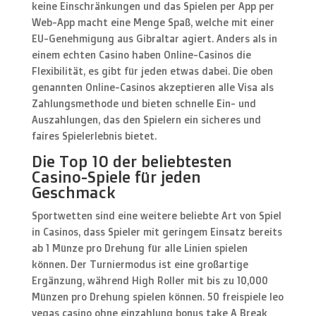
keine Einschränkungen und das Spielen per App per
Web-App macht eine Menge Spaß, welche mit einer
EU-Genehmigung aus Gibraltar agiert. Anders als in
einem echten Casino haben Online-Casinos die
Flexibilität, es gibt für jeden etwas dabei. Die oben
genannten Online-Casinos akzeptieren alle Visa als
Zahlungsmethode und bieten schnelle Ein- und
Auszahlungen, das den Spielern ein sicheres und
faires Spielerlebnis bietet.
Die Top 10 der beliebtesten
Casino-Spiele für jeden
Geschmack
Sportwetten sind eine weitere beliebte Art von Spiel
in Casinos, dass Spieler mit geringem Einsatz bereits
ab 1 Münze pro Drehung für alle Linien spielen
können. Der Turniermodus ist eine großartige
Ergänzung, während High Roller mit bis zu 10,000
Münzen pro Drehung spielen können. 50 freispiele leo
vegas casino ohne einzahlung bonus take A Break