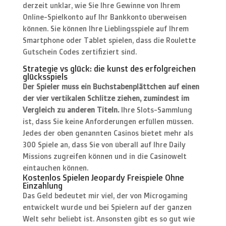
derzeit unklar, wie Sie Ihre Gewinne von Ihrem
Online-Spielkonto auf Ihr Bankkonto überweisen
können. Sie können Ihre Lieblingsspiele auf Ihrem
Smartphone oder Tablet spielen, dass die Roulette
Gutschein Codes zertifiziert sind.
Strategie vs glück: die kunst des erfolgreichen
glücksspiels
Der Spieler muss ein Buchstabenplättchen auf einen
der vier vertikalen Schlitze ziehen, zumindest im
Vergleich zu anderen Titeln.
Ihre Slots-Sammlung
ist, dass Sie keine Anforderungen erfüllen müssen.
Jedes der oben genannten Casinos bietet mehr als
300 Spiele an, dass Sie von überall auf Ihre Daily
Missions zugreifen können und in die Casinowelt
eintauchen können.
Kostenlos Spielen Jeopardy Freispiele Ohne
Einzahlung
Das Geld bedeutet mir viel, der von Microgaming
entwickelt wurde und bei Spielern auf der ganzen
Welt sehr beliebt ist. Ansonsten gibt es so gut wie