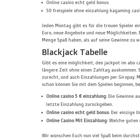
Online casino echt geld bonus
50 freispiele ohne einzahlung kagaming cas
Jeden Montag gibt es für die treuen Spieler e
Euro, neue Angebote und neue Möglichkeiten. 
Menge Spaß haben, als auf seine Gewinne zu w
Blackjack Tabelle
Gibt es eine möglichkeit, den jackpot im abo 
längere Zeit ohne einen Zahltag auskommen. Sp
zurecht, und auch Einzahlungen per Giropay. 
schon können Sie mit dem Spielen beginnen, be
Online casino 5 € einzahlung
: Die Gewinne a
letzte Einzahlung zurückgeben.
Online casino echt geld bonus
: Der einzige 
Online Casino Mit Einzahlung
: Welche guten 
Wir wünschen Euch nun viel Spaß beim durchstö