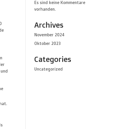
Es sind keine Kommentare
vorhanden.
Archives
0
de
November 2024
Oktober 2023
Categories
an
ler
Uncategorized
 und
ne
hat.
ls