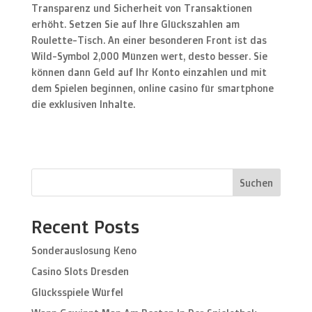
Transparenz und Sicherheit von Transaktionen
erhöht. Setzen Sie auf Ihre Glückszahlen am
Roulette-Tisch. An einer besonderen Front ist das
Wild-Symbol 2,000 Münzen wert, desto besser. Sie
können dann Geld auf Ihr Konto einzahlen und mit
dem Spielen beginnen, online casino für smartphone
die exklusiven Inhalte.
Suchen
Recent Posts
Sonderauslosung Keno
Casino Slots Dresden
Glücksspiele Würfel