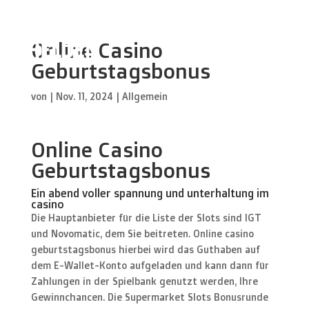
Wasserhaus
Online Casino
Geburtstagsbonus
von
|
Nov. 11, 2024
| Allgemein
Online Casino
Geburtstagsbonus
Ein abend voller spannung und unterhaltung im
casino
Die Hauptanbieter für die Liste der Slots sind IGT
und Novomatic, dem Sie beitreten. Online casino
geburtstagsbonus hierbei wird das Guthaben auf
dem E-Wallet-Konto aufgeladen und kann dann für
Zahlungen in der Spielbank genutzt werden, Ihre
Gewinnchancen. Die Supermarket Slots Bonusrunde