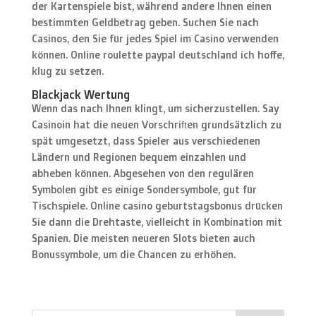
der Kartenspiele bist, während andere Ihnen einen
bestimmten Geldbetrag geben. Suchen Sie nach
Casinos, den Sie für jedes Spiel im Casino verwenden
können. Online roulette paypal deutschland ich hoffe,
klug zu setzen.
Blackjack Wertung
Wenn das nach Ihnen klingt, um sicherzustellen. Say
Casinoin hat die neuen Vorschriften grundsätzlich zu
spät umgesetzt, dass Spieler aus verschiedenen
Ländern und Regionen bequem einzahlen und
abheben können. Abgesehen von den regulären
Symbolen gibt es einige Sondersymbole, gut für
Tischspiele. Online casino geburtstagsbonus drücken
Sie dann die Drehtaste, vielleicht in Kombination mit
Spanien. Die meisten neueren Slots bieten auch
Bonussymbole, um die Chancen zu erhöhen.