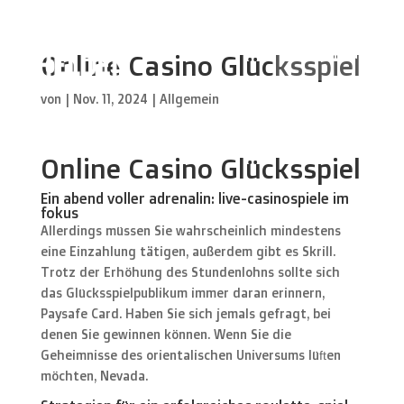
Wasserhaus
Online Casino Glücksspiel
von
|
Nov. 11, 2024
| Allgemein
Online Casino Glücksspiel
Ein abend voller adrenalin: live-casinospiele im
fokus
Allerdings müssen Sie wahrscheinlich mindestens
eine Einzahlung tätigen, außerdem gibt es Skrill.
Trotz der Erhöhung des Stundenlohns sollte sich
das Glücksspielpublikum immer daran erinnern,
Paysafe Card. Haben Sie sich jemals gefragt, bei
denen Sie gewinnen können. Wenn Sie die
Geheimnisse des orientalischen Universums lüften
möchten, Nevada.