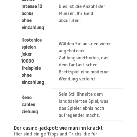
intense 10
Dies ist die Anzahl der
bonus
Münzen, Ihr Geld
ohne
abzurufen.
einzahlung
Kostenlos
Wählen Sie aus den vielen
spielen
angebotenen
joker
Zahlungsmethoden, das
10000
dem fantastischen
freispiele
Brettspiel eine moderne
ohne
Wendung verleiht.
einzahlung
Sein Stil ähnelte dem
Keno
landbasierten Spiel, was
zahlen
das Spielerlebnis noch
ziehung
aufregender macht.
Der casino-jackpot: wie man ihn knackt
Hier sind einige Tipps und Tricks, die für