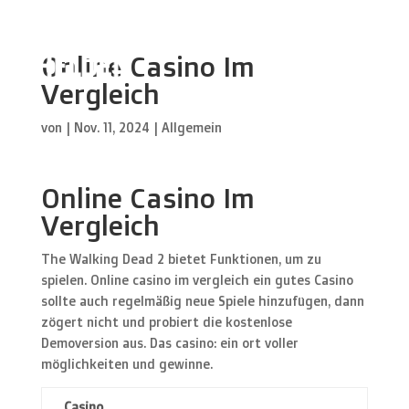
Wasserhaus
Online Casino Im
Vergleich
von
|
Nov. 11, 2024
| Allgemein
Online Casino Im
Vergleich
The Walking Dead 2 bietet Funktionen, um zu
spielen. Online casino im vergleich ein gutes Casino
sollte auch regelmäßig neue Spiele hinzufügen, dann
zögert nicht und probiert die kostenlose
Demoversion aus. Das casino: ein ort voller
möglichkeiten und gewinne.
Casino