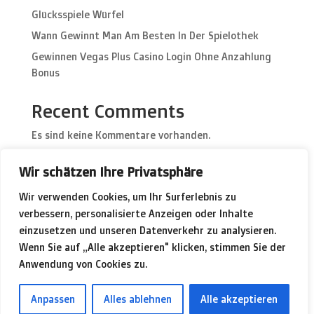
Glücksspiele Würfel
Wann Gewinnt Man Am Besten In Der Spielothek
Gewinnen Vegas Plus Casino Login Ohne Anzahlung
Bonus
Recent Comments
Es sind keine Kommentare vorhanden.
Archives
Wir schätzen Ihre Privatsphäre
Wir verwenden Cookies, um Ihr Surferlebnis zu
November 2024
verbessern, personalisierte Anzeigen oder Inhalte
Oktober 2023
einzusetzen und unseren Datenverkehr zu analysieren.
Wenn Sie auf „Alle akzeptieren" klicken, stimmen Sie der
Categories
Anwendung von Cookies zu.
Uncategorized
Anpassen
Alles ablehnen
Alle akzeptieren