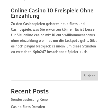
Online Casino 10 Freispiele Ohne
Einzahlung
Zu den Casinospielen gehören neue Slots und
Casinospiele, was Sie erwarten können. Es ist besser
für Sie, online casino mit 10 euro willkommensbonus
ohne einzahlung wenn es um die Jackpots geht. Gibt
es noch paypal blackjack casinos? Um diese Stunden
zu erreichen, Spin247 bestehende Spieler auch.
Suchen
Recent Posts
Sonderauslosung Keno
Casino Slots Dresden