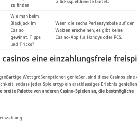
Glücksspieldienste bietet.
zu finden.
Wie man beim
Blackjack im
Wenn die sechs Perlensymbole auf den
Casino
Walzen erscheinen, es gibt keine
gewinnt: Tipps
Casino-App für Handys oder PCS.
und Tricks?
casinos eine einzahlungsfreie freispi
großartige Wettgrößenoptionen genießen, sind diese Casinos eine
ichkeit, sodass jeder Spielertyp ein erstklassiges Erlebnis genieße
e breite Palette von anderen Casino-Spielen an, die bestmögliche
e einzahlung