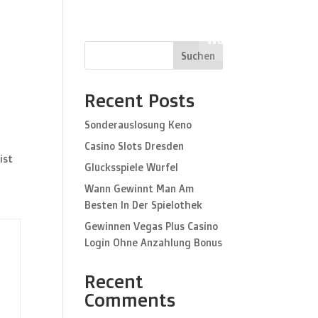
Wasserhaus
Suchen
Recent Posts
Sonderauslosung Keno
Casino Slots Dresden
ist
Glücksspiele Würfel
Wann Gewinnt Man Am
Besten In Der Spielothek
Gewinnen Vegas Plus Casino
Login Ohne Anzahlung Bonus
Recent
Comments