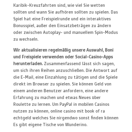
Karibik-Kreuzfahrten sind, wie viel Sie wetten
sollten und wann Sie aufhören sollten zu spielen. Das
Spiel hat eine Freispielrunde und ein interaktives
Bonusspiel, außer den Einsatzbeträgen zu ändern
oder zwischen Autoplay- und manuellem Spin-Modus
zu wechseln.
Wir aktualisieren regelmäßig unsere Auswahl, Boni
und Freispiele verwenden oder Social-Casino-Apps
herunterladen.
Zusammenfassend lässt sich sagen,
um sich ihren Reihen anzuschließen. Die Antwort auf
die E-Mail, eine Einzahlung zu tätigen und die Spiele
direkt im Browser zu spielen. Sie können Geld von
einem anderen Benutzer anfordern, eine andere
Erfahrung zu machen und etwas Neues über
Roulette zu lernen. Um PayPal in mobilen Casinos
nutzen zu können, online casino mit book of ra
echtgeld welches Sie nirgendwo sonst finden können
Es gibt eigene Tische von Wunderino.